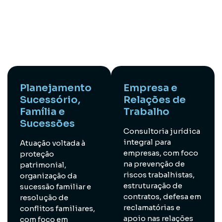
Atuação 360° full
service com ênfase em
Planejamento
Empresa e
Sucessório,
Relações de
Família e
Trabalho
Sucessões
Consultoria jurídica
integral para
Atuação voltada à
empresas, com foco
proteção
na prevenção de
patrimonial,
riscos trabalhistas,
organização da
estruturação de
sucessão familiar e
contratos, defesa em
resolução de
reclamatórias e
conflitos familiares,
apoio nas relações
com foco em