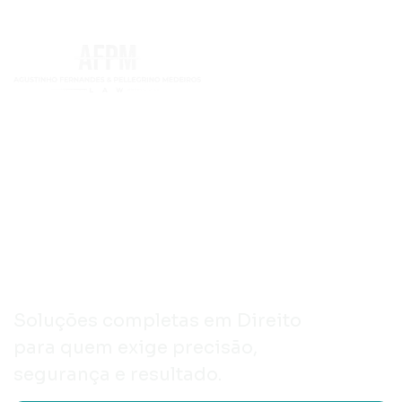
Excelência jurídica
com tradição,
inovação e visão
estratégica para
negócios.
Soluções completas em Direito
para quem exige precisão,
segurança e resultado.