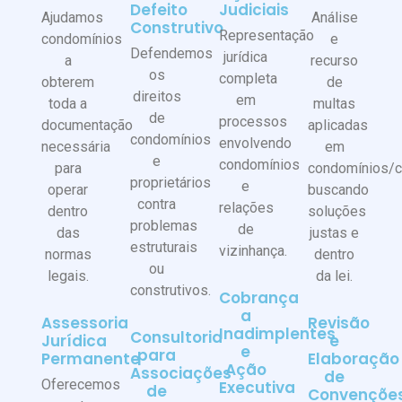
Defeito
Judiciais
Ajudamos
Análise
Construtivo
Representação
condomínios
e
Defendemos
jurídica
a
recurso
os
completa
obterem
de
direitos
em
toda a
multas
de
processos
documentação
aplicadas
condomínios
envolvendo
necessária
em
e
condomínios
para
condomínios/
proprietários
e
operar
buscando
contra
relações
dentro
soluções
problemas
de
das
justas e
estruturais
vizinhança.
normas
dentro
ou
legais.
da lei.
construtivos.
Cobrança
a
Assessoria
Revisão
Inadimplentes
Consultoria
Jurídica
e
e
para
Permanente
Elaboração
Ação
Associações
de
Oferecemos
Executiva
de
Convençõe