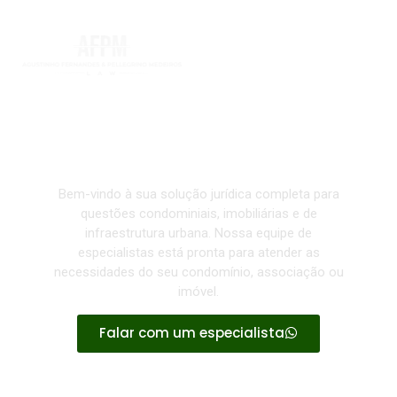
Advocacia Especializada em Direito
Condominial e Relações Imobiliárias
Bem-vindo à sua solução jurídica completa para
questões condominiais, imobiliárias e de
infraestrutura urbana. Nossa equipe de
especialistas está pronta para atender as
necessidades do seu condomínio, associação ou
imóvel.
Falar com um especialista