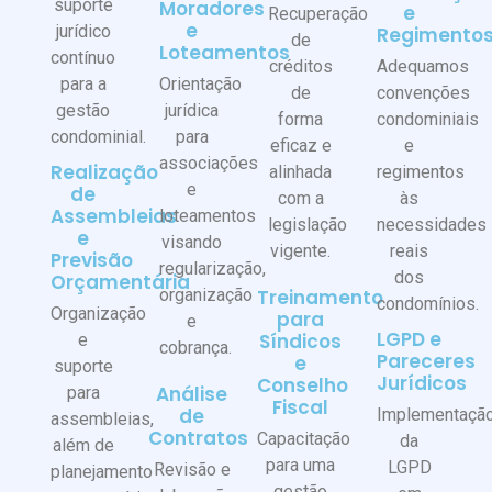
suporte
Moradores
e
Recuperação
e
jurídico
Regimento
de
Loteamentos
contínuo
créditos
Adequamos
para a
Orientação
de
convenções
gestão
jurídica
forma
condominiais
condominial.
para
eficaz e
e
associações
Realização
alinhada
regimentos
e
de
com a
às
Assembleias
loteamentos
legislação
necessidades
e
visando
vigente.
reais
Previsão
regularização,
dos
Orçamentária
organização
Treinamento
condomínios.
Organização
para
e
LGPD e
Síndicos
e
cobrança.
Pareceres
e
suporte
Jurídicos
Conselho
Análise
para
Fiscal
de
Implementaçã
assembleias,
Contratos
Capacitação
da
além de
para uma
LGPD
Revisão e
planejamento
gestão